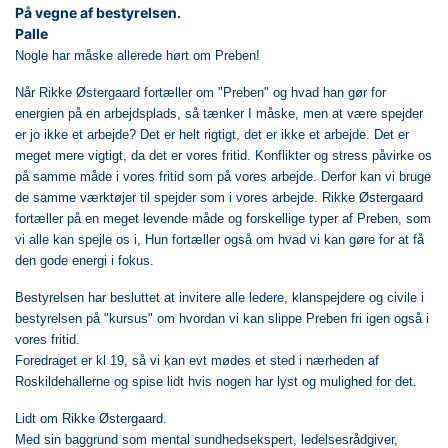
På vegne af bestyrelsen.
Palle
Nogle har måske allerede hørt om Preben!
Når Rikke Østergaard fortæller om "Preben" og hvad han gør for
energien på en arbejdsplads, så tænker I måske, men at være spejder
er jo ikke et arbejde? Det er helt rigtigt, det er ikke et arbejde. Det er
meget mere vigtigt, da det er vores fritid. Konflikter og stress påvirke os
på samme måde i vores fritid som på vores arbejde. Derfor kan vi bruge
de samme værktøjer til spejder som i vores arbejde. Rikke Østergaard
fortæller på en meget levende måde og forskellige typer af Preben, som
vi alle kan spejle os i, Hun fortæller også om hvad vi kan gøre for at få
den gode energi i fokus.
Bestyrelsen har besluttet at invitere alle ledere, klanspejdere og civile i
bestyrelsen på "kursus" om hvordan vi kan slippe Preben fri igen også i
vores fritid.
Foredraget er kl 19, så vi kan evt mødes et sted i nærheden af
Roskildehallerne og spise lidt hvis nogen har lyst og mulighed for det.
Lidt om Rikke Østergaard.
Med sin baggrund som mental sundhedsekspert, ledelsesrådgiver,