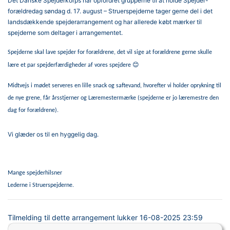
Det Danske Spejderkorps har opfordret grupperne til at holde Spejder-
forældredag søndag d. 17. august – Struerspejderne tager gerne del i det
landsdækkende spejderarrangement og har allerede købt mærker til
spejderne som deltager i arrangementet.
Spejderne skal lave spejder for forældrene, det vil sige at forældrene gerne skulle
😊
lære et par spejderfærdigheder af vores spejdere
Midtvejs i mødet serveres en lille snack og saftevand, hvorefter vi holder oprykning til
de nye grene, får årsstjerner og Læremestermærke (spejderne er jo læremestre den
dag for forældrene).
Vi glæder os til en hyggelig dag.
Mange spejderhilsner
Lederne i Struerspejderne.
Tilmelding til dette arrangement lukker
16-08-2025 23:59