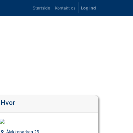
Startside
Kontakt os
Log ind
Hvor
Ålykkeparken 26