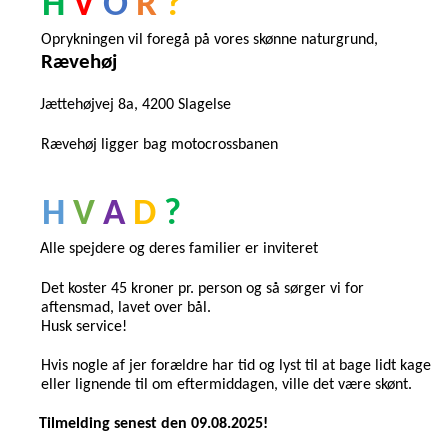
H 
V 
O 
R 
? 
Oprykningen vil foregå på vores skønne naturgrund, 
Rævehøj 
Jættehøjvej 8a, 4200 Slagelse 
Rævehøj ligger bag motocrossbanen 
H 
V 
A 
D 
? 
Alle spejdere og deres familier er inviteret 
Det koster 45 kroner pr. person og så sørger vi for 
aftensmad, lavet over bål. 
Husk service!
Hvis nogle af jer forældre har tid og lyst til at bage lidt kage 
eller lignende til om eftermiddagen, ville det være skønt.
Tilmelding senest den 09.08.2025!