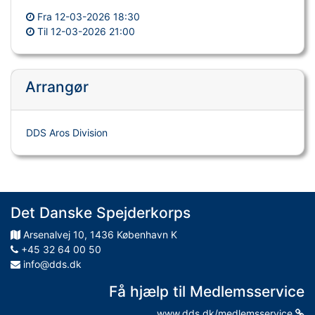
Fra
12-03-2026 18:30
Til
12-03-2026 21:00
Arrangør
DDS Aros Division
Det Danske Spejderkorps
Arsenalvej
10
,
1436
København K
+45 32 64 00 50
info@dds.dk
Få hjælp til Medlemsservice
www.dds.dk/medlemsservice