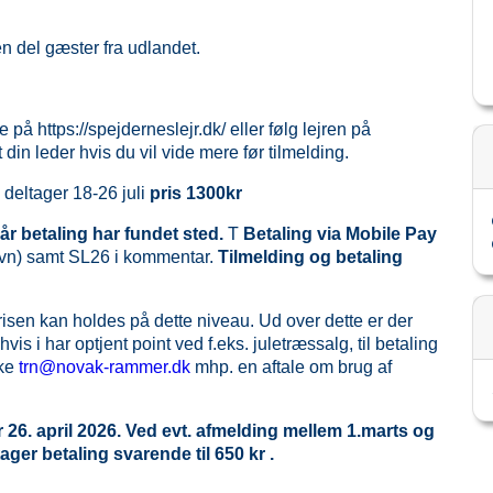
n del gæster fra udlandet.
se på
https://spejderneslejr.dk/
eller følg lejren på
 din leder hvis du vil vide mere før tilmelding.
 deltager 18-26 juli
pris 1300kr
år betaling har fundet sted.
T
Betaling via Mobile Pay
avn) samt SL26 i kommentar.
Tilmelding og betaling
risen kan holdes på dette niveau. Ud over dette er der
hvis i har optjent point ved f.eks. juletræssalg, til betaling
oke
trn@novak-rammer.dk
mhp. en aftale om brug af
 26. april 2026. Ved evt. afmelding mellem 1.marts og
ger betaling svarende til 650 kr .