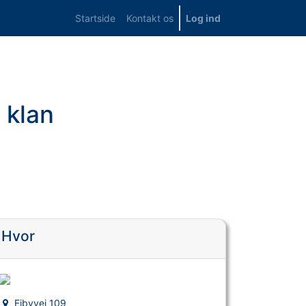
Startside
Kontakt os
Log ind
 klan
Hvor
Ejbyvej 109