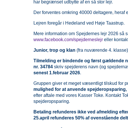
har begrænset udbytte af en så stor lejr.
Der forventes omkring 40000 deltagere, heraf e
Lejren foregår i Hedeland ved Høje Taastrup.
Mere information om Spejdernes lejr 2026 så 
www.facebook.com/spejderneslejr
eller kontakt
Junior, trop og klan
(fra nuværende 4. klasse)
Tilmelding er bindende
og først gældende n
nr. 34784
skriv spejderens navn (og spejdern
senest 1.februar 2026
.
Gruppen giver et meget væsentligt tilskud for p
mulighed for at anvende spejderopsparing,
efter aftale med vores Kasser Toke. Kontakt T
spejderopsparing.
Betaling refunderes ikke ved afmelding efter
25.april refunderes 50% af ovenstående delta