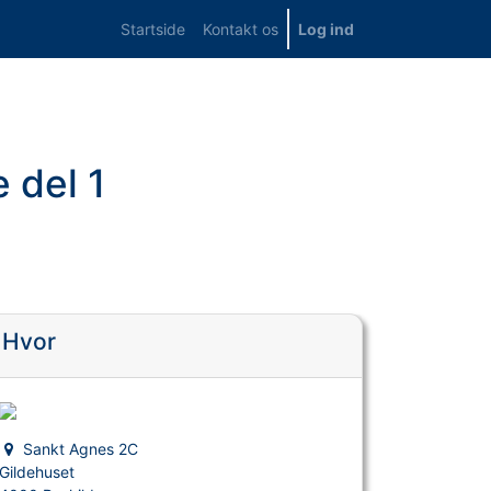
Startside
Kontakt os
Log ind
 del 1
Hvor
Sankt Agnes 2C
Gildehuset