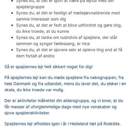
Synes du, at det er sjovt at være på lejrtur med din
spejdergruppe
Synes du, at det er festligt af mødejævnaldrende med
samme interesser som dig
Synes du, at det er fedt at blive udfordret og gøre ting,
du ikke troede, at du kunne
Synes du, at tanke om tusindvis af spejdere, der står
sammen og synger fællessang, er nice
Synes du, at det er sjovere selv at opleve ting end at få
dem fortalt af andre
Så er spejdernes lejr helt sikkert noget for dig!
På spejdernes lejr kan du møde spejdere fra nabogruppen, fra
hele Danmark og fra udlandet, mens du laver det, du elsker i en
skala, du ikke troede var mulig.
Der er aktiviteter målrettet din aldersgruppe, og vi lover, at du
får masser af uforglemmelige dage med nye venskaber og
sjove spejderaktiviteter.
Spejdernes lejr afholdes igen i år i Hedeland tæt på Roskilde.