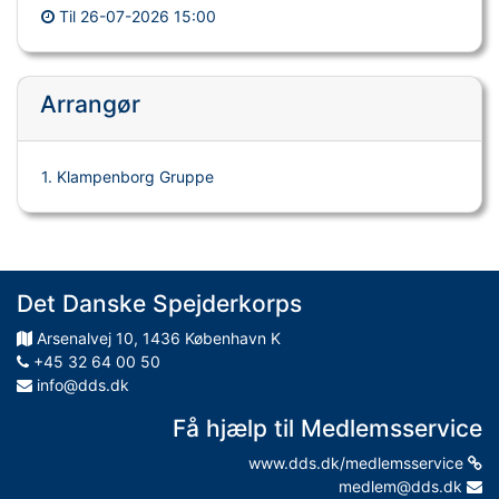
Til
26-07-2026 15:00
Arrangør
1. Klampenborg Gruppe
Det Danske Spejderkorps
Arsenalvej
10
,
1436
København K
+45 32 64 00 50
info@dds.dk
Få hjælp til Medlemsservice
www.dds.dk/medlemsservice
medlem@dds.dk