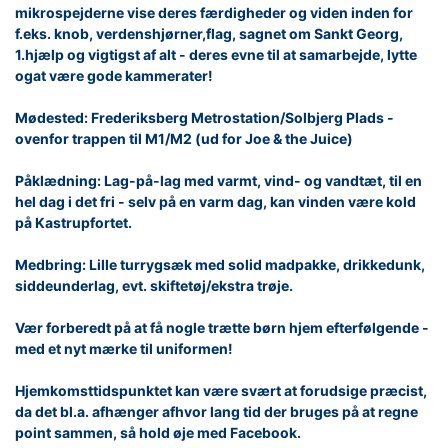
mikrospejderne vise deres færdigheder og viden inden for
f.eks. knob, verdenshjørner,flag, sagnet om Sankt Georg,
1.hjælp og vigtigst af alt - deres evne til at samarbejde, lytte
ogat være gode kammerater!
Mødested: Frederiksberg Metrostation/Solbjerg Plads -
ovenfor trappen til M1/M2 (ud for Joe & the Juice)
Påklædning: Lag-på-lag med varmt, vind- og vandtæt, til en
hel dag i det fri - selv på en varm dag, kan vinden være kold
på Kastrupfortet.
Medbring: Lille turrygsæk med solid madpakke, drikkedunk,
siddeunderlag, evt. skiftetøj/ekstra trøje.
Vær forberedt på at få nogle trætte børn hjem efterfølgende -
med et nyt mærke til uniformen!
Hjemkomsttidspunktet kan være svært at forudsige præcist,
da det bl.a. afhænger afhvor lang tid der bruges på at regne
point sammen, så hold øje med Facebook.