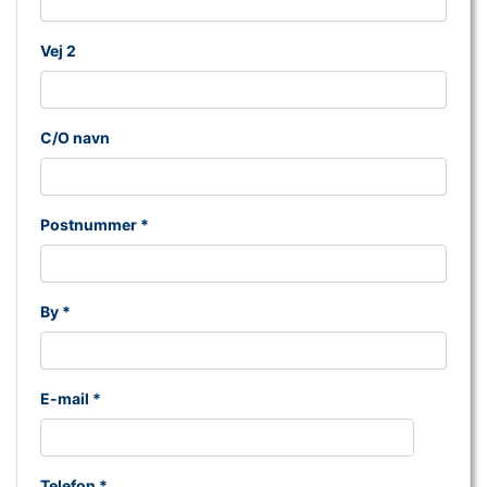
Vej 2
C/O navn
Postnummer *
By *
E-mail *
Telefon *