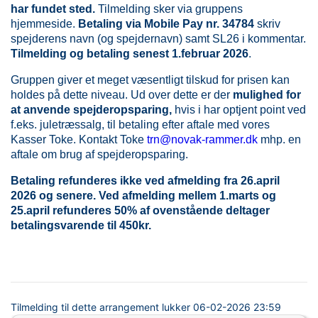
har fundet sted.
Tilmelding sker via gruppens
hjemmeside.
Betaling via Mobile Pay nr. 34784
skriv
spejderens navn (og spejdernavn) samt SL26 i kommentar.
Tilmelding og betaling
senest 1.februar 2026
.
Gruppen giver et meget væsentligt tilskud for prisen kan
holdes på dette niveau. Ud over dette er der
mulighed for
at anvende spejderopsparing,
hvis i har optjent point ved
f.eks. juletræssalg, til betaling efter aftale med vores
Kasser Toke. Kontakt Toke
trn@novak-rammer.dk
mhp. en
aftale om brug af spejderopsparing.
Betaling refunderes ikke ved afmelding fra 26.april
2026 og senere. Ved afmelding mellem 1.marts og
25.april refunderes 50% af ovenstående deltager
betalingsvarende til 450kr.
Tilmelding til dette arrangement lukker
06-02-2026 23:59