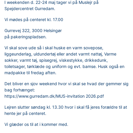
I weekenden d. 22-24 maj tager vi på Muslejr på
Spejdercentret Gurredam.
Vi mødes på centeret kl. 17.00
Gurrevej 322, 3000 Helsingør
på pakeringspladsen.
Vi skal sove ude så i skal huske en varm sovepose,
liggeunderlag, uldundertøj eller andet varmt nattøj, Varme
sokker, varmt tøj, spisegrej, viskestykke, drikkedunk,
toiletsager,
tørklæde og uniform og evt. bamse. Husk også en
madpakke til fredag aften.
Det bliver en sjov weekend hvor vi skal se hvad der gemmer sig
bag forhænget:
https://www.gurredam.dk/MUS-invitation 2026.pdf
Lejren slutter søndag kl. 13.30 hvor i skal få jeres forældre til at
hente jer på centeret.
Vi glæder os til at i kommer med.