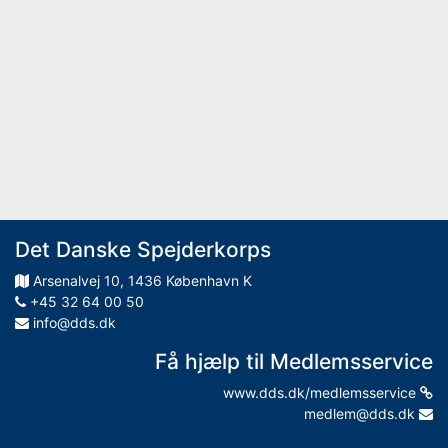
Det Danske Spejderkorps
Arsenalvej
10
,
1436
København K
+45 32 64 00 50
info@dds.dk
Få hjælp til Medlemsservice
www.dds.dk/medlemsservice
medlem@dds.dk