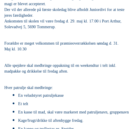
magi er blevet accepteret.
Der vil der allerede på første skoledag blive afholdt Juniordivi for at teste
jeres færdigheder.
Ankomsten til skolen vil være fredag d. 29. maj kl. 17.00 i Port Arthur,
Solevadvej 5, 5690 Tommerup.
Forældre er meget velkommen til præmieoverrækkelsen søndag d. 31.
Maj kl. 10.30
Alle spejdere skal medbringe oppakning til en weekendtur i telt inkl.
madpakke og drikkelse til fredag aften.
Hver patrulje skal medbringe:
En veludstyret patruljekasse
Et telt 
En kasse til mad, skal være markeret med patruljenavn, gruppenavn 
Kage/frugt/drikke til aftenhygge fredag. 
En kappe og tryllestav pr. Spejder