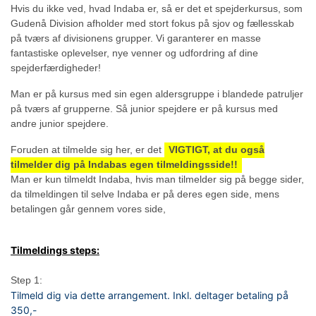
Hvis du ikke ved, hvad Indaba er, så er det et spejderkursus, som
Gudenå Division afholder med stort fokus på sjov og fællesskab
på tværs af divisionens grupper.
Vi garanterer en masse
fantastiske oplevelser, nye venner og udfordring af dine
spejderfærdigheder!
Man er på kursus med sin egen aldersgruppe i blandede patruljer
på tværs af grupperne. Så junior spejdere er på kursus med
andre junior spejdere.
Foruden at tilmelde sig her, er det
VIGTIGT, at du også
tilmelder dig på Indabas egen tilmeldingsside!!
Man er kun tilmeldt Indaba, hvis man tilmelder sig på begge sider,
da tilmeldingen til selve Indaba er på deres egen side, mens
betalingen går gennem vores side,
Tilmeldings steps:
Step 1:
Tilmeld dig via dette arrangement. Inkl. deltager betaling på
350,-