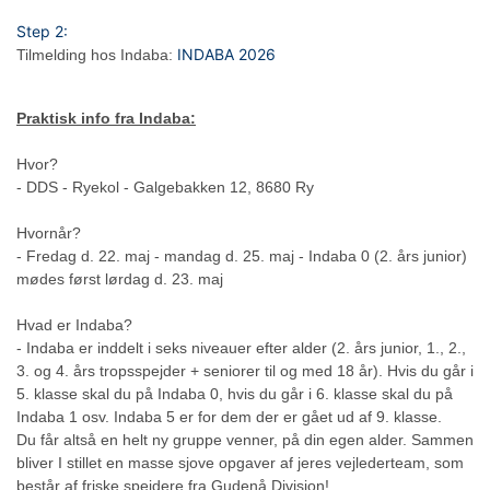
Step 2:
INDABA 2026
Tilmelding hos Indaba:
Praktisk info fra Indaba:
Hvor?
- DDS - Ryekol - Galgebakken 12, 8680 Ry
Hvornår?
- Fredag d. 22. maj - mandag d. 25. maj - Indaba 0 (2. års junior)
mødes først lørdag d. 23. maj
Hvad er Indaba?
- Indaba er inddelt i seks niveauer efter alder (2. års junior, 1., 2.,
3. og 4. års tropsspejder + seniorer til og med 18 år). Hvis du går i
5. klasse skal du på Indaba 0, hvis du går i 6. klasse skal du på
Indaba 1 osv. Indaba 5 er for dem der er gået ud af 9. klasse.
Du får altså en helt ny gruppe venner, på din egen alder. Sammen
bliver I stillet en masse sjove opgaver af jeres vejlederteam, som
består af friske spejdere fra Gudenå Division!