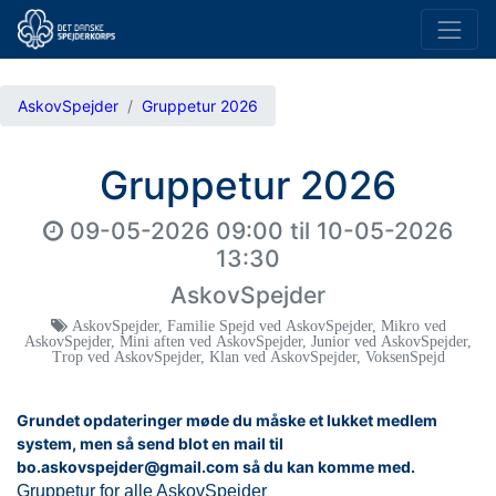
AskovSpejder
Gruppetur 2026
Gruppetur 2026
09-05-2026 09:00
til
10-05-2026
13:30
AskovSpejder
AskovSpejder
,
Familie Spejd ved AskovSpejder
,
Mikro ved
AskovSpejder
,
Mini aften ved AskovSpejder
,
Junior ved AskovSpejder
,
Trop ved AskovSpejder
,
Klan ved AskovSpejder
,
VoksenSpejd
Grundet opdateringer møde du måske et lukket medlem
system, men så send blot en mail til
bo.askovspejder@gmail.com så du kan komme med.
Gruppetur for alle AskovSpejder