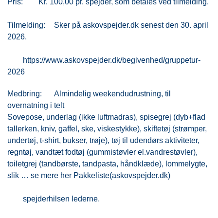
Pris:
Kr. 100,00 pr. spejder, som betales ved tilmelding.
Tilmelding:
Sker på askovspejder.dk senest den 30. april
2026.
https://www.askovspejder.dk/begivenhed/gruppetur-
2026
Medbring:
Almindelig weekendudrustning, til
overnatning i telt
Sovepose, underlag (ikke luftmadras), spisegrej (dyb+flad
tallerken, kniv, gaffel, ske, viskestykke), skiftetøj (strømper,
undertøj, t-shirt, bukser, trøje), tøj til udendørs aktiviteter,
regntøj, vandtæt fodtøj (gummistøvler el.vandrestøvler),
toiletgrej (tandbørste, tandpasta, håndklæde), lommelygte,
slik … se mere her Pakkeliste(askovspejder.dk)
spejderhilsen lederne.