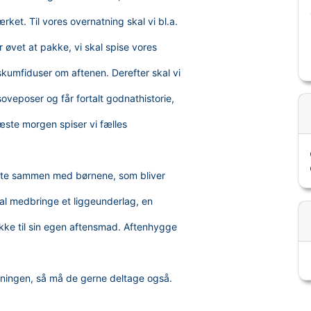
rket. Til vores overnatning skal vi bl.a.
r øvet at pakke, vi skal spise vores
kumfiduser om aftenen. Derefter skal vi
soveposer og får fortalt godnathistorie,
Næste morgen spiser vi fælles
iste sammen med børnene, som bliver
kal medbringe et liggeunderlag, en
kke til sin egen aftensmad. Aftenhygge
atningen, så må de gerne deltage også.