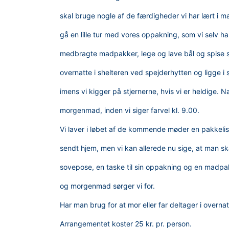
skal bruge nogle af de færdigheder vi har lært i mæ
gå en lille tur med vores oppakning, som vi selv ha
medbragte madpakker, lege og lave bål og spise s
overnatte i shelteren ved spejderhytten og ligge i 
imens vi kigger på stjernerne, hvis vi er heldige. 
morgenmad, inden vi siger farvel kl. 9.00.
Vi laver i løbet af de kommende møder en pakkel
sendt hjem, men vi kan allerede nu sige, at man s
sovepose, en taske til sin oppakning og en madpa
og morgenmad sørger vi for.
Har man brug for at mor eller far deltager i overn
Arrangementet koster 25 kr. pr. person.