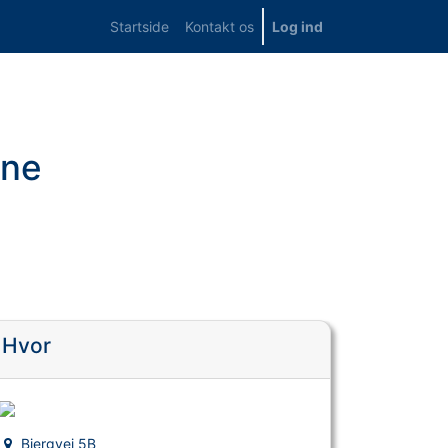
Startside
Kontakt os
Log ind
rne
Hvor
Bjergvej 5B