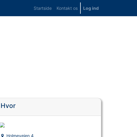
Startside
Kontakt os
Log ind
Hvor
Holmevejen 4