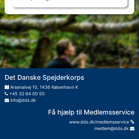
Det Danske Spejderkorps
Arsenalvej
10
,
1436
København K
+45 32 64 00 50
info@dds.dk
Få hjælp til Medlemsservice
www.dds.dk/medlemsservice
medlem@dds.dk