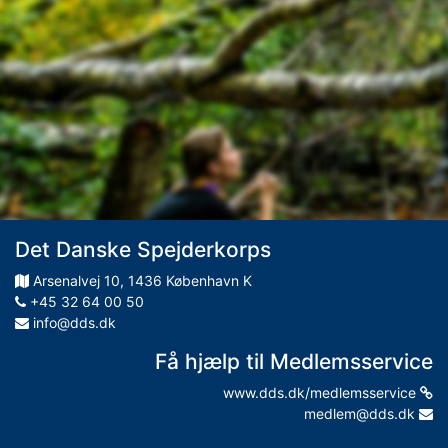
Det Danske Spejderkorps
Arsenalvej
10
,
1436
København K
+45 32 64 00 50
info@dds.dk
Få hjælp til Medlemsservice
www.dds.dk/medlemsservice
medlem@dds.dk