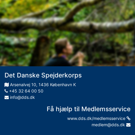
Det Danske Spejderkorps
Arsenalvej
10
,
1436
København K
+45 32 64 00 50
info@dds.dk
Få hjælp til Medlemsservice
www.dds.dk/medlemsservice
medlem@dds.dk