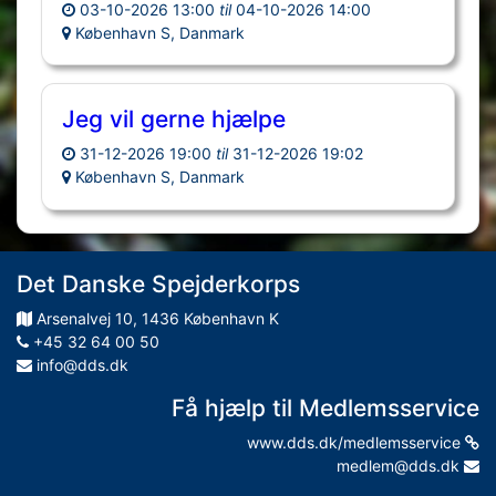
03-10-2026 13:00
til
04-10-2026 14:00
København S, Danmark
Jeg vil gerne hjælpe
31-12-2026 19:00
til
31-12-2026 19:02
København S, Danmark
Det Danske Spejderkorps
Arsenalvej
10
,
1436
København K
+45 32 64 00 50
info@dds.dk
Få hjælp til Medlemsservice
www.dds.dk/medlemsservice
medlem@dds.dk