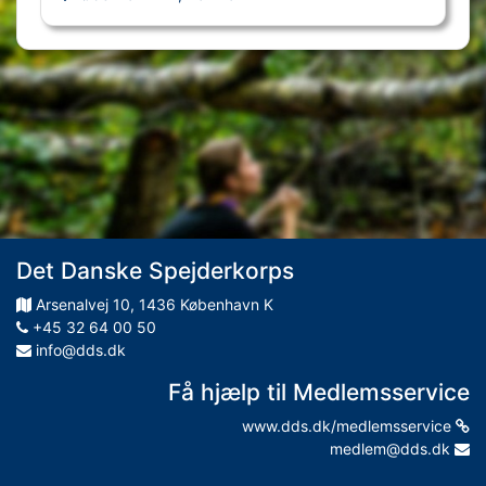
Det Danske Spejderkorps
Arsenalvej
10
,
1436
København K
+45 32 64 00 50
info@dds.dk
Få hjælp til Medlemsservice
www.dds.dk/medlemsservice
medlem@dds.dk