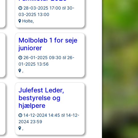
28-03-2025 17:00
til
30-
03-2025 13:00
Holte,
Molboløb 1 for seje
juniorer
26-01-2025 09:30
til
26-
01-2025 13:56
,
Julefest Leder,
bestyrelse og
hjælpere
-
14-12-2024 14:45
til
14-12-
2024 23:59
,