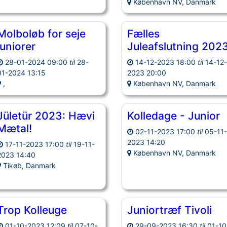
København NV, Danmark
Molboløb for seje
Fælles
juniorer
Juleafslutning 202
28-01-2024 09:00
til
28-
14-12-2023 18:00
til
14-12
01-2024 13:15
2023 20:00
,
København NV, Danmark
Jületür 2023: Hævi
Kolledage - Junior
Mætal!
02-11-2023 17:00
til
05-11
2023 14:20
17-11-2023 17:00
til
19-11-
København NV, Danmark
2023 14:40
Tikøb, Danmark
Trop Kolleuge
Juniortræf Tivoli
01-10-2023 12:09
til
07-10-
29-09-2023 16:30
til
01-10