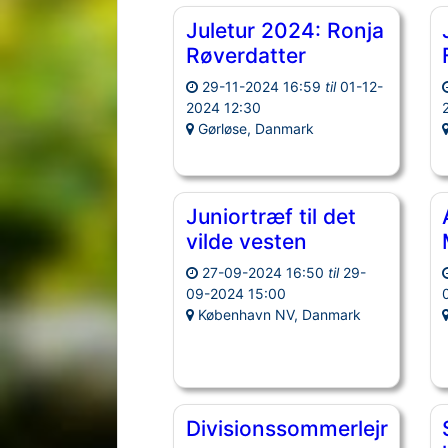
Juletur 2024: Ronja
Røverdatter
29-11-2024 16:59
til
01-12-
2024 12:30
Gørløse, Danmark
Juniortræf til det
vilde vesten
27-09-2024 16:50
til
29-
09-2024 15:00
København NV, Danmark
Divisionssommerlejr