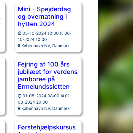
Mini - Spejderdag
og overnatning i
-
hytten 2024
05-10-2024 10:00
til
06-
10-2024 10:00
København NV, Danmark
Fejring af 100 års
jubilæet for verdens
jamboree på
Ermelundssletten
01-08-2024 08:00
til
01-
08-2024 20:00
København NV, Danmark
Førstehjælpskursus