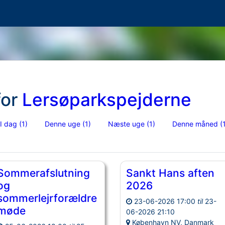
for
Lersøparkspejderne
I dag
(1)
Denne uge
(1)
Næste uge
(1)
Denne måned
(
Sommerafslutning
Sankt Hans aften
og
2026
sommerlejrforældre
23-06-2026 17:00
til
23-
møde
06-2026 21:10
København NV, Danmark