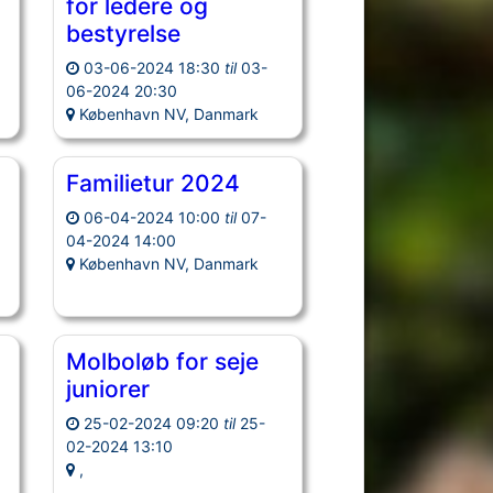
for ledere og
bestyrelse
03-06-2024 18:30
til
03-
06-2024 20:30
København NV, Danmark
Familietur 2024
06-04-2024 10:00
til
07-
04-2024 14:00
København NV, Danmark
Molboløb for seje
juniorer
25-02-2024 09:20
til
25-
02-2024 13:10
,