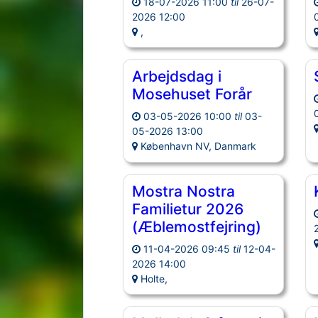
18-07-2026 11:00
til
26-07-
2026 12:00
,
Arbejdsdag i
Mosehuset Forår
03-05-2026 10:00
til
03-
05-2026 13:00
København NV, Danmark
Mostra Nostra
Familietur 2026
(Æblemostfejring)
11-04-2026 09:45
til
12-04-
2026 14:00
Holte,