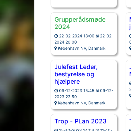
Grupperådsmøde
2024
22-02-2024 18:00
til
22-02-
2024 20:00
København NV, Danmark
Julefest Leder,
bestyrelse og
hjælpere
09-12-2023 15:45
til
09-12-
2023 23:59
København NV, Danmark
Trop - PLan 2023
15-10-2023 14:04
til
21-10-