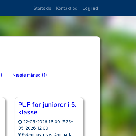
Startside
Kontakt os
Log ind
1)
Næste måned
(1)
PUF for juniorer i 5.
klasse
22-05-2026 18:00
til
25-
05-2026 12:00
København NV, Danmark