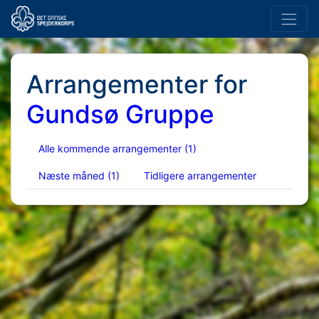
Arrangementer for
Gundsø Gruppe
Alle kommende arrangementer
(1)
Næste måned
(1)
Tidligere arrangementer