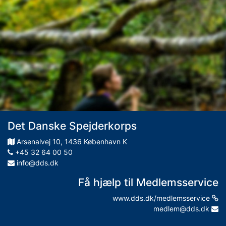
Det Danske Spejderkorps
Arsenalvej
10
,
1436
København K
+45 32 64 00 50
info@dds.dk
Få hjælp til Medlemsservice
www.dds.dk/medlemsservice
medlem@dds.dk