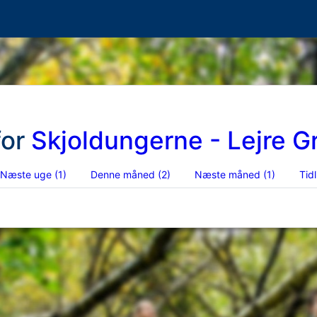
for
Skjoldungerne - Lejre 
Næste uge
(1)
Denne måned
(2)
Næste måned
(1)
Tid