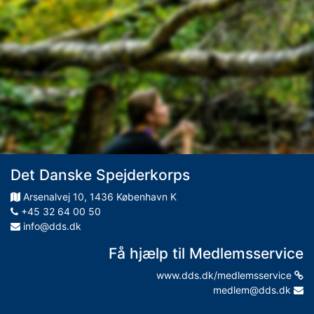
Det Danske Spejderkorps
Arsenalvej
10
,
1436
København K
+45 32 64 00 50
info@dds.dk
Få hjælp til Medlemsservice
www.dds.dk/medlemsservice
medlem@dds.dk