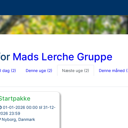
for
Mads Lerche Gruppe
I dag
(2)
Denne uge
(2)
Næste uge
(2)
Denne måned
(
Startpakke
01-01-2026 00:00
til
31-12-
2026 23:59
Nyborg, Danmark