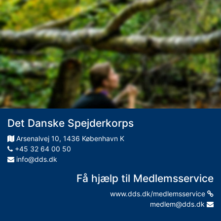
Det Danske Spejderkorps
Arsenalvej
10
,
1436
København K
+45 32 64 00 50
info@dds.dk
Få hjælp til Medlemsservice
www.dds.dk/medlemsservice
medlem@dds.dk