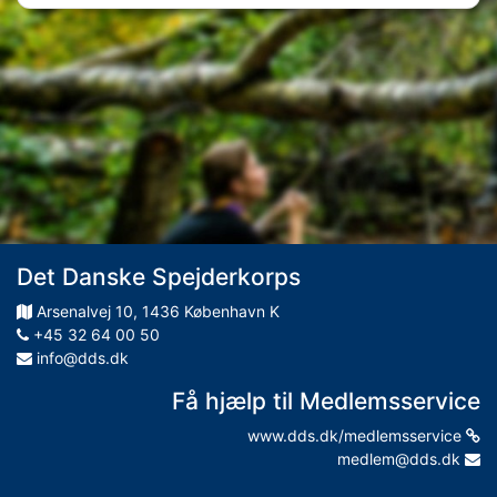
Det Danske Spejderkorps
Arsenalvej
10
,
1436
København K
+45 32 64 00 50
info@dds.dk
Få hjælp til Medlemsservice
www.dds.dk/medlemsservice
medlem@dds.dk