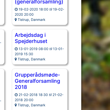
(generalforsamling)
19-02-2020 18:00
til
19-02-
2020 20:00
Tistrup, Danmark
Arbejdsdag i
Spejderhuset
-
13-01-2019 08:00
til
13-01-
2019 15:30
Tistrup, Danmark
Grupperådsmøde-
Generalforsamling
2018
21-02-2018 18:30
til
21-02-
2018 20:00
-
Tistrup, Danmark