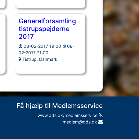
Generalforsamling
tistrupspejderne
2017
08-02-2017 19:00
til
08-
02-2017 21:00
Tistrup, Danmark
Få hjælp til Medlemsservice
www.dds.dk/medlemsservice
medlem@dds.dk