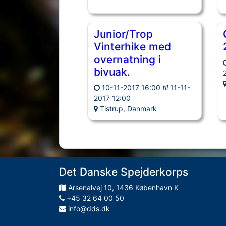
Junior/Trop
Vinterhike med
overnatning i
bivuak.
10-11-2017 16:00
til
11-11-
2017 12:00
Tistrup, Danmark
Det Danske Spejderkorps
Arsenalvej
10
,
1436
København K
+45 32 64 00 50
info@dds.dk