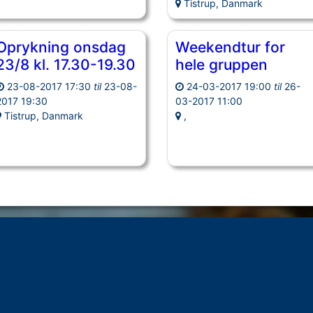
Tistrup, Danmark
Oprykning onsdag
Weekendtur for
23/8 kl. 17.30-19.30
hele gruppen
23-08-2017 17:30
til
23-08-
24-03-2017 19:00
til
26-
2017 19:30
03-2017 11:00
Tistrup, Danmark
,