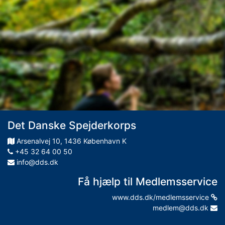
Det Danske Spejderkorps
Arsenalvej
10
,
1436
København K
+45 32 64 00 50
info@dds.dk
Få hjælp til Medlemsservice
www.dds.dk/medlemsservice
medlem@dds.dk