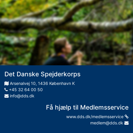
Det Danske Spejderkorps
Arsenalvej
10
,
1436
København K
+45 32 64 00 50
info@dds.dk
Få hjælp til Medlemsservice
www.dds.dk/medlemsservice
medlem@dds.dk