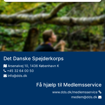
Det Danske Spejderkorps
Arsenalvej
10
,
1436
København K
+45 32 64 00 50
info@dds.dk
Få hjælp til Medlemsservice
www.dds.dk/medlemsservice
medlem@dds.dk