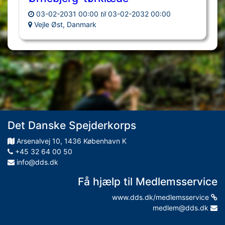
03-02-2031 00:00
til
03-02-2032 00:00
Vejle Øst, Danmark
Det Danske Spejderkorps
Arsenalvej
10
,
1436
København K
+45 32 64 00 50
info@dds.dk
Få hjælp til Medlemsservice
www.dds.dk/medlemsservice
medlem@dds.dk