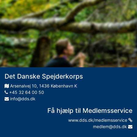
Det Danske Spejderkorps
Arsenalvej
10
,
1436
København K
+45 32 64 00 50
info@dds.dk
Få hjælp til Medlemsservice
www.dds.dk/medlemsservice
medlem@dds.dk