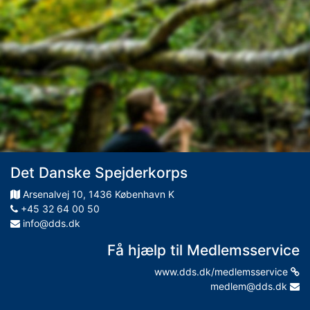
Det Danske Spejderkorps
Arsenalvej
10
,
1436
København K
+45 32 64 00 50
info@dds.dk
Få hjælp til Medlemsservice
www.dds.dk/medlemsservice
medlem@dds.dk