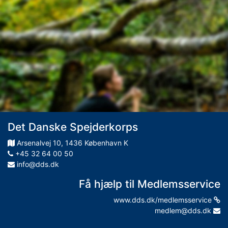
Det Danske Spejderkorps
Arsenalvej
10
,
1436
København K
+45 32 64 00 50
info@dds.dk
Få hjælp til Medlemsservice
www.dds.dk/medlemsservice
medlem@dds.dk