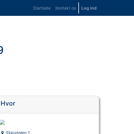
Startside
Kontakt os
Log ind
9
Hvor
Ekkodalen 1