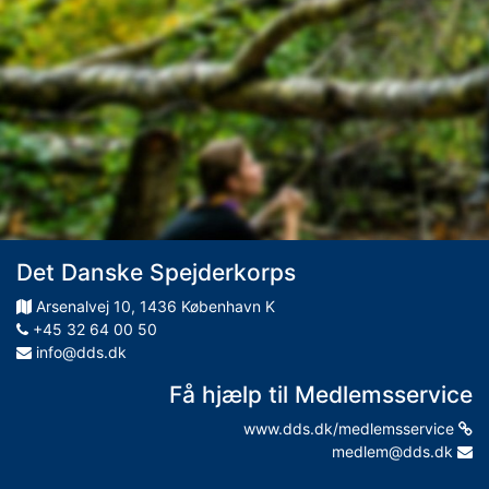
Det Danske Spejderkorps
Arsenalvej
10
,
1436
København K
+45 32 64 00 50
info@dds.dk
Få hjælp til Medlemsservice
www.dds.dk/medlemsservice
medlem@dds.dk