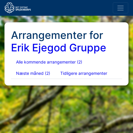
Arrangementer for
Erik Ejegod Gruppe
Alle kommende arrangementer
(2)
Næste måned
(2)
Tidligere arrangementer