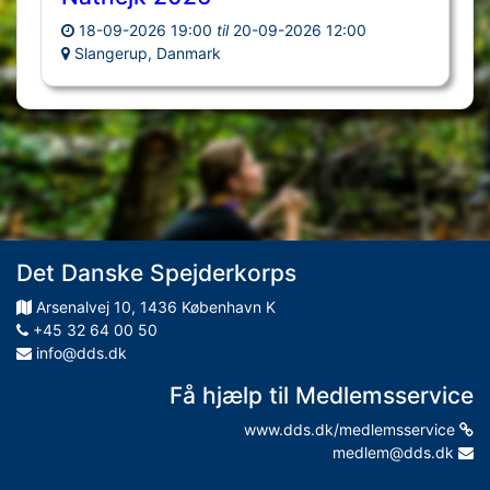
18-09-2026 19:00
til
20-09-2026 12:00
Slangerup, Danmark
Det Danske Spejderkorps
Arsenalvej
10
,
1436
København K
+45 32 64 00 50
info@dds.dk
Få hjælp til Medlemsservice
www.dds.dk/medlemsservice
medlem@dds.dk